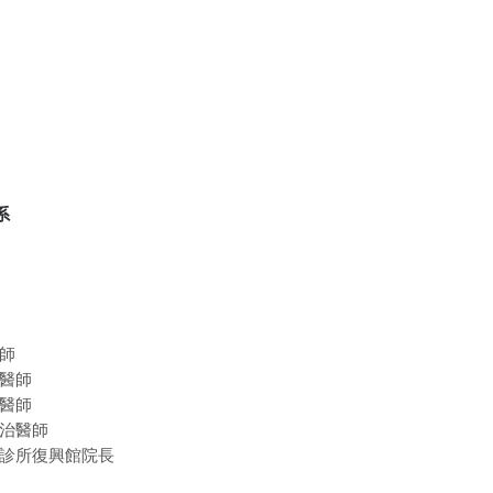
系
師
醫師
醫師
治醫師
診所復興館院長