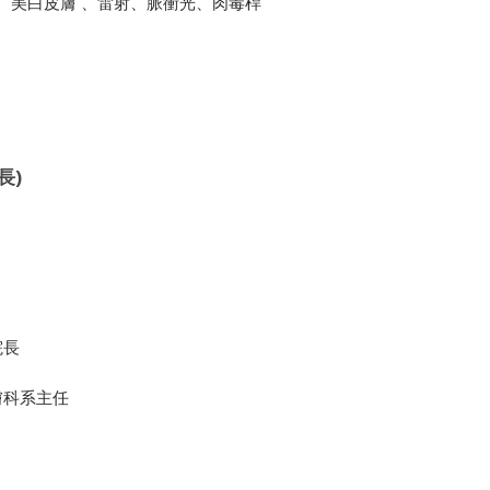
、美白皮膚 、雷射、脈衝光、肉毒桿
長)
院長
膚科系主任