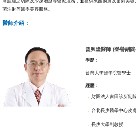
膚腫瘤之切除及冷凍治療等醫療服務，並提供果酸換膚及雷射美容
菌注射等醫學美容服務。
醫師介紹：
曾興隆醫師 (榮譽副院
學歷：
台灣大學醫學院醫學士
經歷：
財團法人書田診所副
台北長庚醫學中心皮
長庚大學副教授