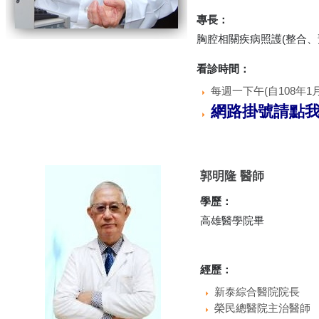
專長：
胸腔相關疾病照護(整合、
看診時間：
每週一下午(自108年1
網路掛號請點
郭明隆 醫師
學歷：
高雄醫學院畢
經歷：
新泰綜合醫院院長
榮民總醫院主治醫師