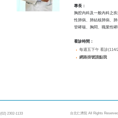
專長：
胸腔內科及一般內科之疾
性肺病、肺結核肺病、肺
管哮喘、胸悶、職業性哮
看診時間：
每週五下午 看診(114/2
網路掛號請點我
台北仁濟院 All Rights R
 2302-1133