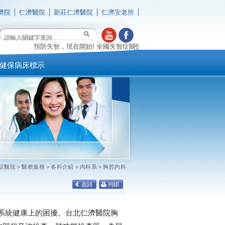
濟院
仁濟醫院
新莊仁濟醫院
仁濟安老所
預防失智，現在開始! 全國失智症關懷專線 0800-474-580(失智時 我幫
健保病床標示
設醫院
>
醫療服務
>
各科介紹
>
內科系
>
胸腔內科
系統健康上的困擾。台北仁濟醫院胸