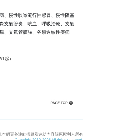
病、慢性咳嗽流行性感冒、慢性阻塞
炎支氣管炎、咳血、呼吸治療、支氣
喘、支氣管擴張、各類過敏性疾病
/1起)
eserved.本網頁各連結標題及連結內容歸原權利人所有