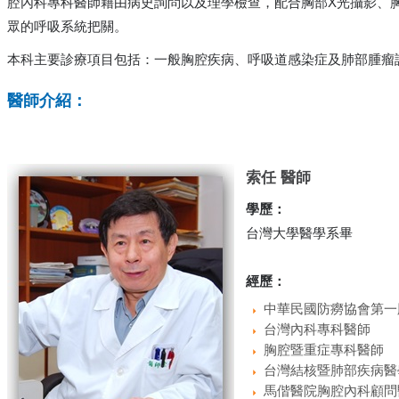
腔內科專科醫師藉由病史詢問以及理學檢查，配合胸部X光攝影、
眾的呼吸系統把關。
本科主要診療項目包括：一般胸腔疾病、呼吸道感染症及肺部腫瘤
醫師介紹：
索任 醫師
學歷：
台灣大學醫學系畢
經歷：
中華民國防癆協會第一
台灣內科專科醫師
胸腔暨重症專科醫師
台灣結核暨肺部疾病醫
馬偕醫院胸腔內科顧問