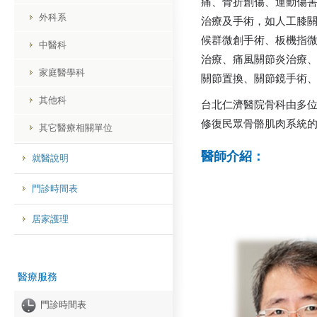
痛、骨折創傷、運動傷
外科系
治療及手術，如人工膝
候群微創手術、板機指
中醫科
治療、痛風關節炎治療
家庭醫學科
關節置換、關節鏡手術
其他科
台北仁濟醫院骨科由多
修復民眾骨骼肌肉系統
其它醫療相關單位
醫師介紹：
就醫說明
門診時間表
居家護理
醫療服務
門診時間表